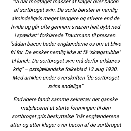
”Vi har modtaget masser af klager over bacon
af sortbroget svin. De sorte børster er nemlig
almindeligvis meget længere og stivere end de
hvide og går ofte gennem sværen helt dybt ned
i spækket” forklarede Trautmann til pressen.
”sådan bacon beder englænderne os om at blive
fri for. De ønsker nemlig ikke at få ”skægstubbe”
til lunch. De sortbroget svin må derfor erklæres
krig” – østsjællandske folkeblad 13.aug 1930.
Med artiklen under overskriften ”de sortbroget
svins endelige”
Endvidere fandt samme sekretær det ganske
malplaceret at starte foreningen til den
sortbroget gris beskyttelse ”når englænderene
atter og atter klager over bacon af de sortbroget