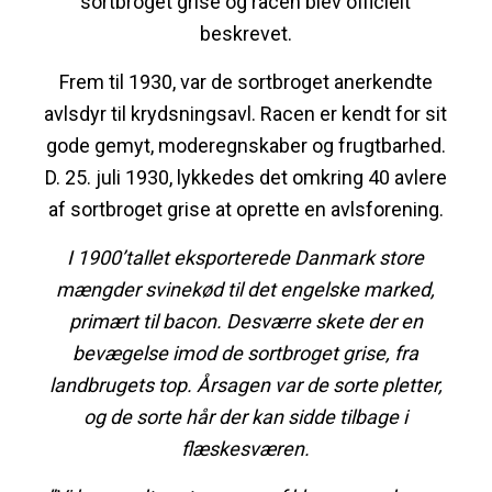
sortbroget grise og racen blev officielt
beskrevet.
Frem til 1930, var de sortbroget anerkendte
avlsdyr til krydsningsavl. Racen er kendt for sit
gode gemyt, moderegnskaber og frugtbarhed.
D. 25. juli 1930, lykkedes det omkring 40 avlere
af sortbroget grise at oprette en avlsforening.
I 1900’tallet eksporterede Danmark store
mængder svinekød til det engelske marked,
primært til bacon. Desværre skete der en
bevægelse imod de sortbroget grise, fra
landbrugets top. Årsagen var de sorte pletter,
og de sorte hår der kan sidde tilbage i
flæskesværen.