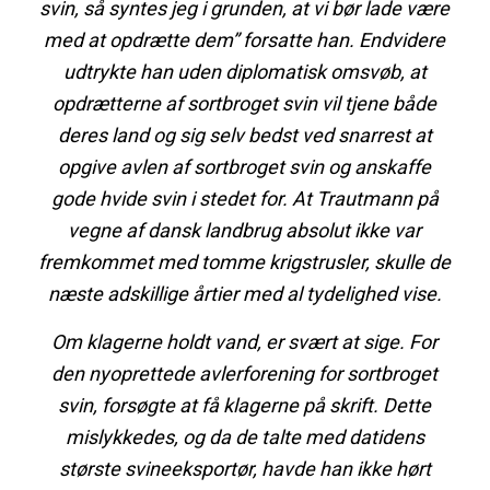
svin, så syntes jeg i grunden, at vi bør lade være
med at opdrætte dem” forsatte han. Endvidere
udtrykte han uden diplomatisk omsvøb, at
opdrætterne af sortbroget svin vil tjene både
deres land og sig selv bedst ved snarrest at
opgive avlen af sortbroget svin og anskaffe
gode hvide svin i stedet for. At Trautmann på
vegne af dansk landbrug absolut ikke var
fremkommet med tomme krigstrusler, skulle de
næste adskillige årtier med al tydelighed vise.
Om klagerne holdt vand, er svært at sige. For
den nyoprettede avlerforening for sortbroget
svin, forsøgte at få klagerne på skrift. Dette
mislykkedes, og da de talte med datidens
største svineeksportør, havde han ikke hørt